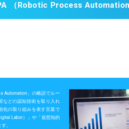
PA （Robotic Process Automatio
ess Automation」の略語でルー
学習などの認知技術を取り入れ
動化の取り組みを表す言葉で
tal Labor）」や「仮想知的
ます。