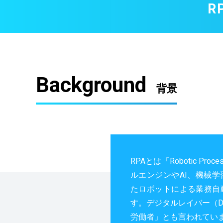
R
Background
背景
RPAとは「Robotic Proc
ルエンジンやAI、機械
たロボットによる業務自
す。デジタルレイバー（Digi
労働者」とも言われてい